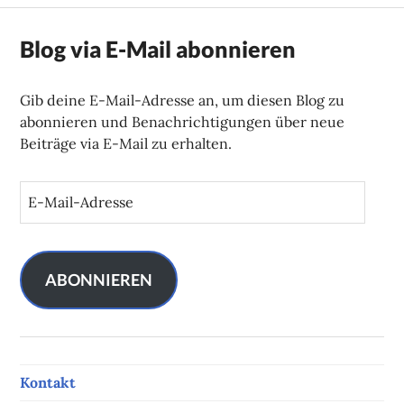
Blog via E-Mail abonnieren
Gib deine E-Mail-Adresse an, um diesen Blog zu
abonnieren und Benachrichtigungen über neue
Beiträge via E-Mail zu erhalten.
E
-
M
a
i
ABONNIEREN
l
-
A
d
Kontakt
r