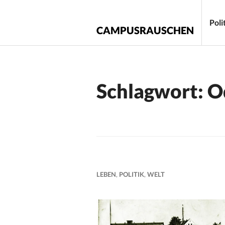
Zum
Inhalt
Poli
CAMPUSRAUSCHEN
springen
Schlagwort:
O
LEBEN
,
POLITIK
,
WELT