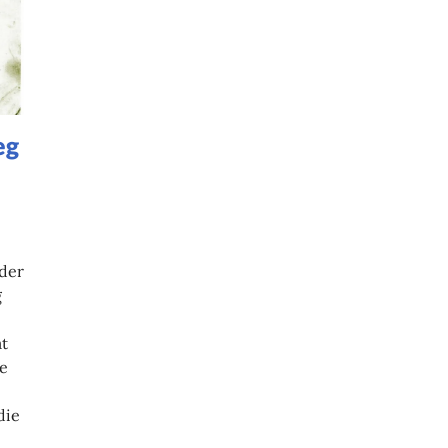
eg
der
g
t
te
die