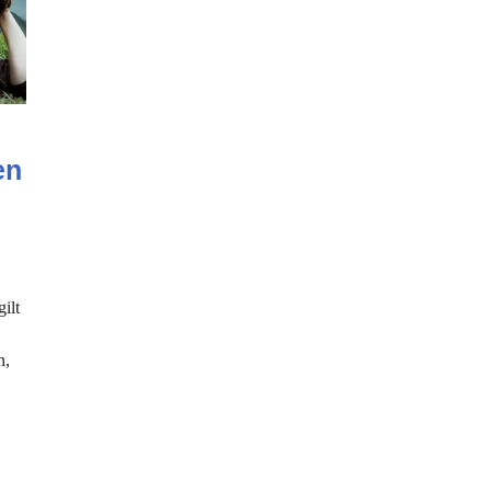
en
ilt
n,