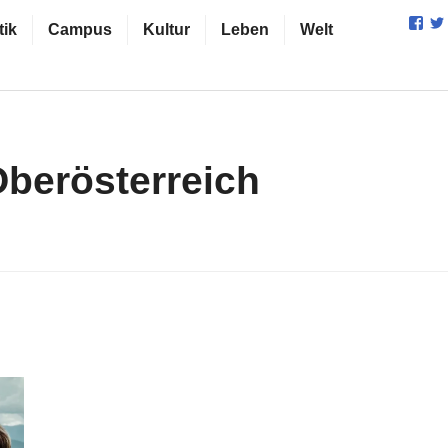
Prof
tik
Campus
Kultur
Leben
Welt
von
cam
auf
Fac
anz
berösterreich