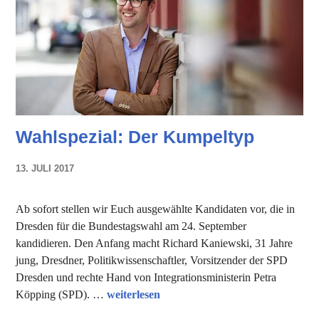
Wahlspezial: Der Kumpeltyp
13. JULI 2017
NADINE
FAUST
Ab sofort stellen wir Euch ausgewählte Kandidaten vor, die in
Dresden für die Bundestagswahl am 24. September
kandidieren. Den Anfang macht Richard Kaniewski, 31 Jahre
jung, Dresdner, Politikwissenschaftler, Vorsitzender der SPD
Dresden und rechte Hand von Integrationsministerin Petra
Wahlspezial: Der Kumpeltyp
Köpping (SPD). …
weiterlesen