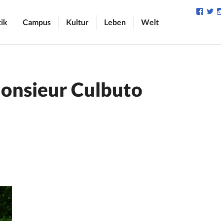
Profil
Pr
von
v
tik
Campus
Kultur
Leben
Welt
camp
C
auf
au
Face
Tw
anzei
an
onsieur Culbuto