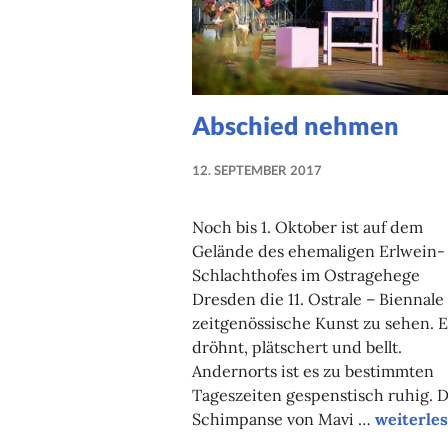
Abschied nehmen
12. SEPTEMBER 2017
NADINE
FAUST
Noch bis 1. Oktober ist auf dem
Gelände des ehemaligen Erlwein-
Schlachthofes im Ostragehege
Dresden die 11. Ostrale – Biennale
zeitgenössische Kunst zu sehen. E
dröhnt, plätschert und bellt.
Andernorts ist es zu bestimmten
Tageszeiten gespenstisch ruhig. 
Abschied
Schimpanse von Mavi …
weiterle