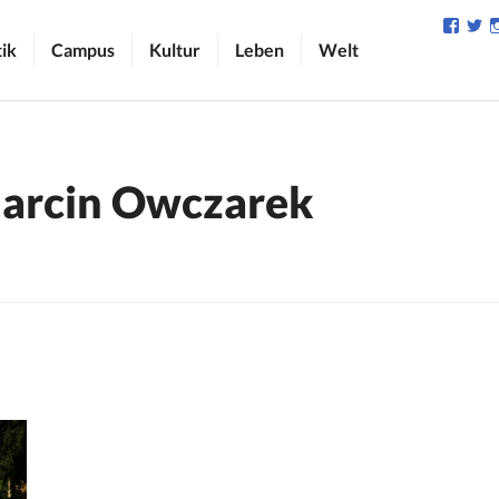
Profil
Pr
von
v
tik
Campus
Kultur
Leben
Welt
camp
C
auf
au
Face
Tw
anzei
an
arcin Owczarek