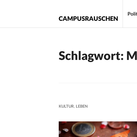
Zum
Inhalt
Poli
CAMPUSRAUSCHEN
springen
Schlagwort:
M
KULTUR
,
LEBEN