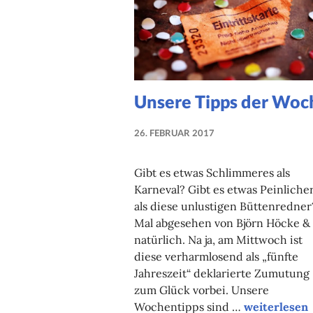
Unsere Tipps der Woc
26. FEBRUAR 2017
NADINE
FAUST
Gibt es etwas Schlimmeres als
Karneval? Gibt es etwas Peinliche
als diese unlustigen Büttenredner
Mal abgesehen von Björn Höcke & 
natürlich. Na ja, am Mittwoch ist
diese verharmlosend als „fünfte
Jahreszeit“ deklarierte Zumutung
zum Glück vorbei. Unsere
Unsere Tipp
Wochentipps sind …
weiterlesen