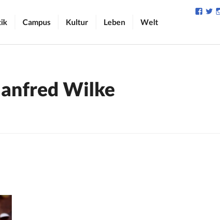
Profil
Pr
von
v
tik
Campus
Kultur
Leben
Welt
camp
C
auf
au
Face
Tw
anzei
an
anfred Wilke