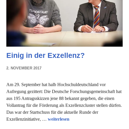
Einig in der Exzellenz?
2. NOVEMBER 2017
NADINE
FAUST
Am 29. September hat halb Hochschuldeutschland vor
Aufregung gezittert: Die Deutsche Forschungsgemeinschaft hat
aus 195 Antragsskizzen jene 88 bekannt gegeben, die einen
Vollantrag für die Förderung als Exzellenzcluster stellen dürfen.
Das war der Startschuss für die aktuelle Runde der
Einig in der Exzellenz?
Exzellenzinitiative, …
weiterlesen