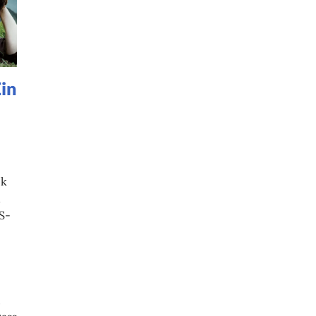
Ein
ck
n
S-
,