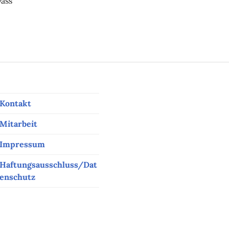
Dass
s Monats: Ein verborgenes Leben
Kontakt
Mitarbeit
Impressum
Haftungsausschluss/Dat
enschutz