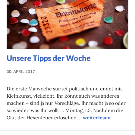
Unsere Tipps der Woche
30. APRIL 2017
NADINE
FAUST
Die erste Maiwoche startet politisch und endet mit
Kleinkunst, vielleicht. Ihr könnt auch was anderes
machen – sind ja nur Vorschläge. Ihr macht ja so oder
so wieder, was Ihr wollt … Montag, 1.5. Nachdem die
Unsere Tipps der Woc
Glut der Hexenfeuer erloschen …
weiterlesen