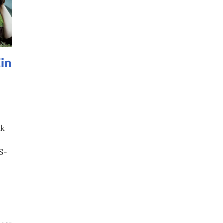
Ein
ck
n
S-
,