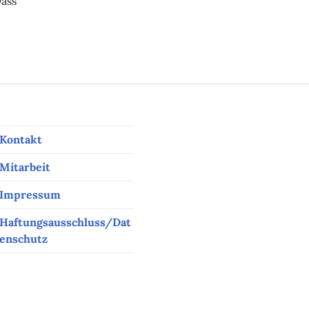
Dass
s Monats: Ein verborgenes Leben
Kontakt
Mitarbeit
Impressum
Haftungsausschluss/Dat
enschutz