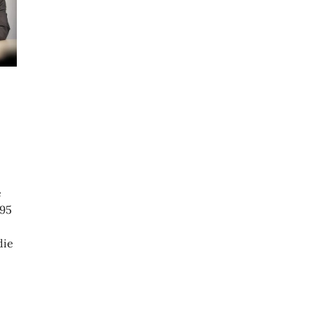
e
195
die