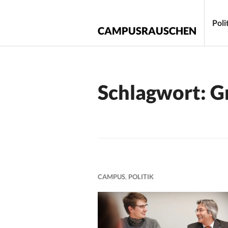
Zum
Inhalt
Poli
CAMPUSRAUSCHEN
springen
Schlagwort:
G
CAMPUS
,
POLITIK