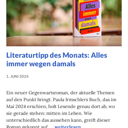
Literaturtipp des Monats: Alles
immer wegen damals
1. JUNI 2024
NADINE
FAUST
Ein neuer Gegenwartsroman, der aktuelle Themen
auf den Punkt bringt. Paula Irmschlers Buch, das im
Mai 2024 erschien, holt Lesende genau dort ab, wo
sie gerade stehen: mitten im Leben. Wie
unterschiedlich das aussehen kann, greift dieser
Literaturtipp des Monats: Alles
Roman gekonnt auf. …
weiterlesen