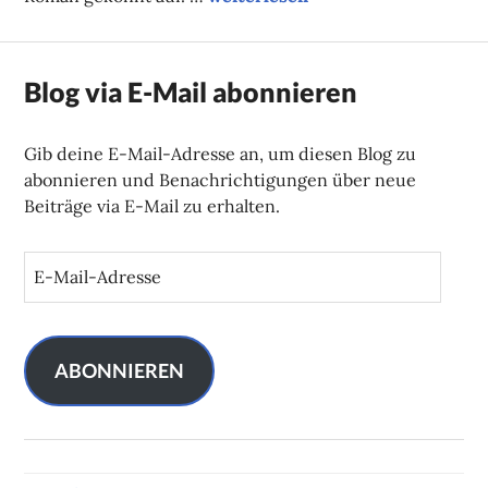
Blog via E-Mail abonnieren
Gib deine E-Mail-Adresse an, um diesen Blog zu
abonnieren und Benachrichtigungen über neue
Beiträge via E-Mail zu erhalten.
E
-
M
a
i
ABONNIEREN
l
-
A
d