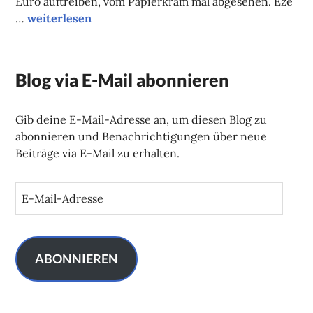
Euro auftreiben, vom Papierkram mal abgesehen. Ezé
Schlager für Ouagadougou
…
weiterlesen
Blog via E-Mail abonnieren
Gib deine E-Mail-Adresse an, um diesen Blog zu
abonnieren und Benachrichtigungen über neue
Beiträge via E-Mail zu erhalten.
E
-
M
a
i
ABONNIEREN
l
-
A