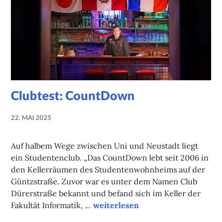
Clubtest: CountDown
22. MAI 2025
NADINE
FAUST
Auf halbem Wege zwischen Uni und Neustadt liegt
ein Studentenclub. „Das CountDown lebt seit 2006 in
den Kellerräumen des Studentenwohnheims auf der
Güntzstraße. Zuvor war es unter dem Namen Club
Dürerstraße bekannt und befand sich im Keller der
Clubtest: CountDown
Fakultät Informatik, …
weiterlesen