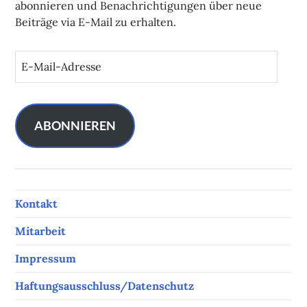
abonnieren und Benachrichtigungen über neue
Beiträge via E-Mail zu erhalten.
E
-
M
a
i
ABONNIEREN
l
-
A
d
Kontakt
r
e
Mitarbeit
s
s
Impressum
e
Haftungsausschluss/Datenschutz