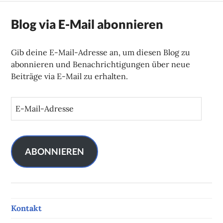
Blog via E-Mail abonnieren
Gib deine E-Mail-Adresse an, um diesen Blog zu
abonnieren und Benachrichtigungen über neue
Beiträge via E-Mail zu erhalten.
E
-
M
a
i
ABONNIEREN
l
-
A
d
Kontakt
r
e