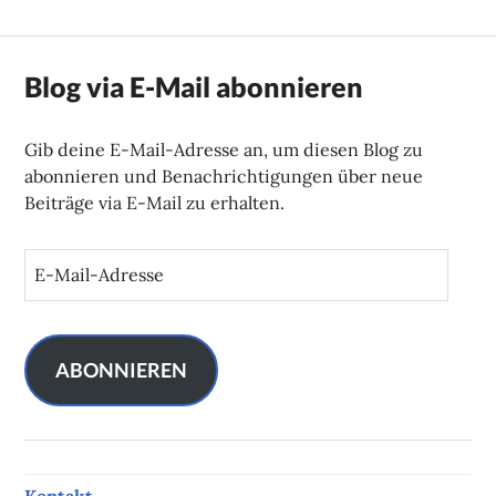
Blog via E-Mail abonnieren
Gib deine E-Mail-Adresse an, um diesen Blog zu
abonnieren und Benachrichtigungen über neue
Beiträge via E-Mail zu erhalten.
E
-
M
a
i
ABONNIEREN
l
-
A
d