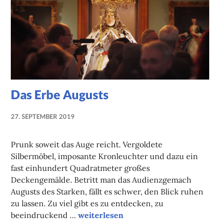
Das Erbe Augusts
27. SEPTEMBER 2019
NADINE
FAUST
Prunk soweit das Auge reicht. Vergoldete
Silbermöbel, imposante Kronleuchter und dazu ein
fast einhundert Quadratmeter großes
Deckengemälde. Betritt man das Audienzgemach
Augusts des Starken, fällt es schwer, den Blick ruhen
zu lassen. Zu viel gibt es zu entdecken, zu
Das Erbe Augusts
beeindruckend …
weiterlesen