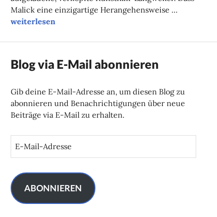
Malick eine einzigartige Herangehensweise …
Filmtipp des Monats: Ein verborgenes Leben
weiterlesen
Blog via E-Mail abonnieren
Gib deine E-Mail-Adresse an, um diesen Blog zu
abonnieren und Benachrichtigungen über neue
Beiträge via E-Mail zu erhalten.
E
-
M
a
i
ABONNIEREN
l
-