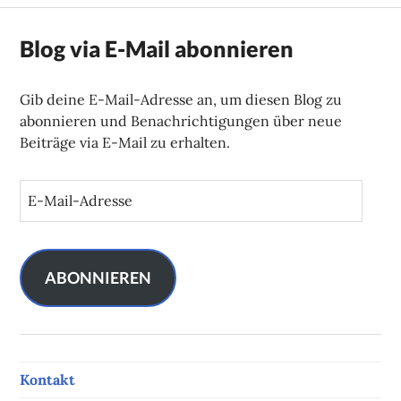
Blog via E-Mail abonnieren
Gib deine E-Mail-Adresse an, um diesen Blog zu
abonnieren und Benachrichtigungen über neue
Beiträge via E-Mail zu erhalten.
E
-
M
a
i
ABONNIEREN
l
-
A
d
Kontakt
r