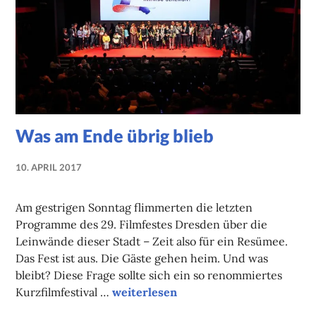
Was am Ende übrig blieb
10. APRIL 2017
NADINE
FAUST
Am gestrigen Sonntag flimmerten die letzten
Programme des 29. Filmfestes Dresden über die
Leinwände dieser Stadt – Zeit also für ein Resümee.
Das Fest ist aus. Die Gäste gehen heim. Und was
bleibt? Diese Frage sollte sich ein so renommiertes
Was am Ende übrig blieb
Kurzfilmfestival …
weiterlesen