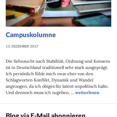
Campuskolumne
13. DEZEMBER 2017
NADINE
FAUST
Die Sehnsucht nach Stabilität, Ordnung und Konsens
ist in Deutschland traditionell sehr stark ausgeprägt.
Ich persönlich fühle mich zwar eher von den
Schlagworten Konflikt, Dynamik und Wandel
angezogen, da ich obiges für latent unpolitisch halte.
Campuskolumne
Und dennoch muss ich zugeben, …
weiterlesen
Blog via E-Mail abonnieren