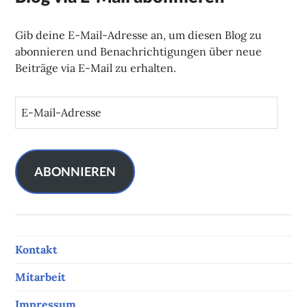
Gib deine E-Mail-Adresse an, um diesen Blog zu
abonnieren und Benachrichtigungen über neue
Beiträge via E-Mail zu erhalten.
E
-
M
a
i
ABONNIEREN
l
-
A
d
Kontakt
r
e
Mitarbeit
s
s
Impressum