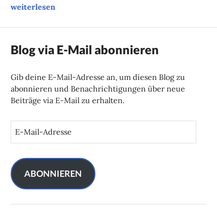
Unsere Tipps der Woche
weiterlesen
Blog via E-Mail abonnieren
Gib deine E-Mail-Adresse an, um diesen Blog zu
abonnieren und Benachrichtigungen über neue
Beiträge via E-Mail zu erhalten.
E
-
M
a
i
ABONNIEREN
l
-
A