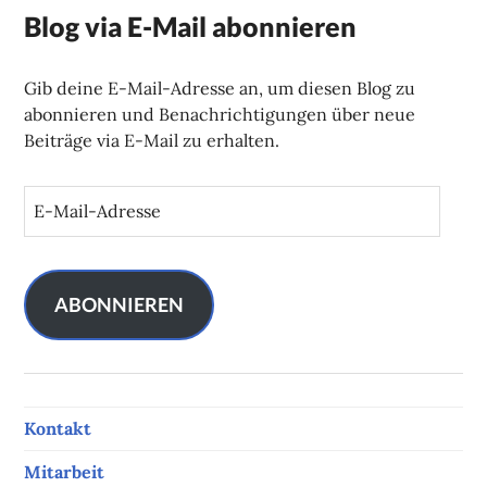
Blog via E-Mail abonnieren
Gib deine E-Mail-Adresse an, um diesen Blog zu
abonnieren und Benachrichtigungen über neue
Beiträge via E-Mail zu erhalten.
E
-
M
a
i
ABONNIEREN
l
-
A
d
Kontakt
r
e
Mitarbeit
s