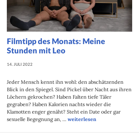
Filmtipp des Monats: Meine
Stunden mit Leo
14. JULI 2022
NADINE
FAUST
Jeder Mensch kennt ihn wohl: den abschätzenden
Blick in den Spiegel. Sind Pickel über Nacht aus ihren
Löchern gekrochen? Haben Falten tiefe Täler
gegraben? Haben Kalorien nachts wieder die
Klamotten enger genäht? Steht ein Date oder gar
Filmtipp des Monats: Meine 
sexuelle Begegnung an, …
weiterlesen