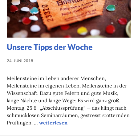
Unsere Tipps der Woche
24. JUNI 2018
LUISE
MARTHA
Meilensteine im Leben anderer Menschen,
ANTER
Meilensteine im eigenen Leben, Meilensteine in der
Wissenschaft. Dazu gute Feiern und gute Musik,
lange Nächte und lange Wege: Es wird ganz groß.
Montag, 25.6. „Abschlussprüfung“ — das klingt nach
schmucklosen Seminarräumen, gestresst stotternden
Unsere Tipps der Woche
Prüflingen, …
weiterlesen