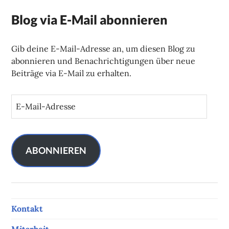
Blog via E-Mail abonnieren
Gib deine E-Mail-Adresse an, um diesen Blog zu
abonnieren und Benachrichtigungen über neue
Beiträge via E-Mail zu erhalten.
E
-
M
a
i
ABONNIEREN
l
-
A
d
Kontakt
r
e