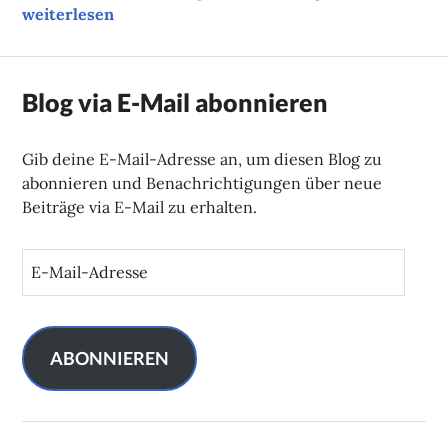
Wissen spielerisch vermittelt
weiterlesen
Blog via E-Mail abonnieren
Gib deine E-Mail-Adresse an, um diesen Blog zu
abonnieren und Benachrichtigungen über neue
Beiträge via E-Mail zu erhalten.
E
-
M
a
i
ABONNIEREN
l
-
A