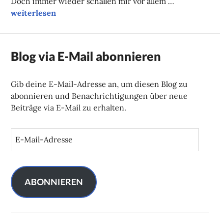
Doch immer wieder schallen mir vor allem …
I*:_!
weiterlesen
Blog via E-Mail abonnieren
Gib deine E-Mail-Adresse an, um diesen Blog zu
abonnieren und Benachrichtigungen über neue
Beiträge via E-Mail zu erhalten.
E
-
M
a
i
ABONNIEREN
l
-
A