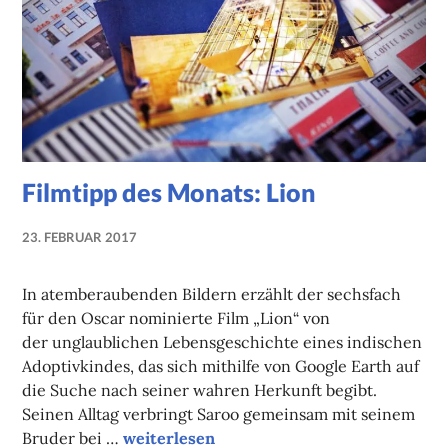
Filmtipp des Monats: Lion
23. FEBRUAR 2017
NADINE
FAUST
In atemberaubenden Bildern erzählt der sechsfach
für den Oscar nominierte Film „Lion“ von
der unglaublichen Lebensgeschichte eines indischen
Adoptivkindes, das sich mithilfe von Google Earth auf
die Suche nach seiner wahren Herkunft begibt.
Seinen Alltag verbringt Saroo gemeinsam mit seinem
Filmtipp des Monats: Lion
Bruder bei …
weiterlesen