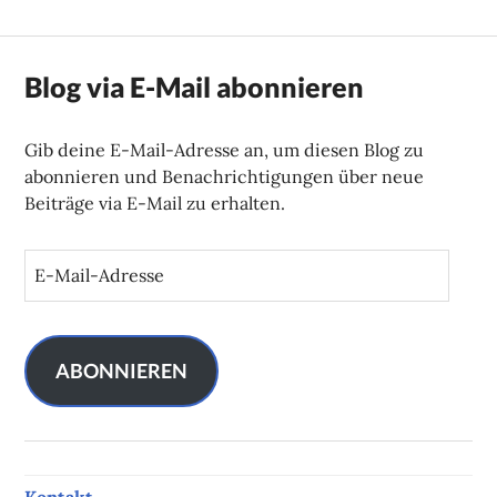
Blog via E-Mail abonnieren
Gib deine E-Mail-Adresse an, um diesen Blog zu
abonnieren und Benachrichtigungen über neue
Beiträge via E-Mail zu erhalten.
E
-
M
a
i
ABONNIEREN
l
-
A
d