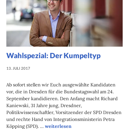
Wahlspezial: Der Kumpeltyp
13. JULI 2017
NADINE
FAUST
Ab sofort stellen wir Euch ausgewählte Kandidaten
vor, die in Dresden für die Bundestagswahl am 24.
September kandidieren. Den Anfang macht Richard
Kaniewski, 31 Jahre jung, Dresdner,
Politikwissenschaftler, Vorsitzender der SPD Dresden
und rechte Hand von Integrationsministerin Petra
Wahlspezial: Der Kumpeltyp
Köpping (SPD). …
weiterlesen