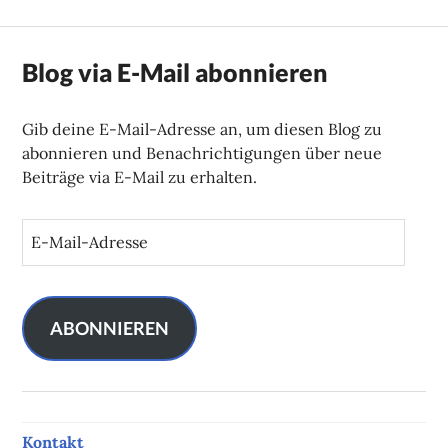
Blog via E-Mail abonnieren
Gib deine E-Mail-Adresse an, um diesen Blog zu
abonnieren und Benachrichtigungen über neue
Beiträge via E-Mail zu erhalten.
E
-
M
a
i
ABONNIEREN
l
-
A
d
Kontakt
r