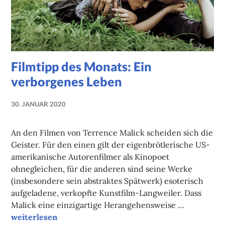
Filmtipp des Monats: Ein
verborgenes Leben
30. JANUAR 2020
NADINE
FAUST
An den Filmen von Terrence Malick scheiden sich die
Geister. Für den einen gilt der eigenbrötlerische US-
amerikanische Autorenfilmer als Kinopoet
ohnegleichen, für die anderen sind seine Werke
(insbesondere sein abstraktes Spätwerk) esoterisch
aufgeladene, verkopfte Kunstfilm-Langweiler. Dass
Malick eine einzigartige Herangehensweise …
Filmtipp des Monats: Ein verborgenes Leben
weiterlesen