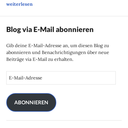
Unsere Tipps der Woche
weiterlesen
Blog via E-Mail abonnieren
Gib deine E-Mail-Adresse an, um diesen Blog zu
abonnieren und Benachrichtigungen über neue
Beiträge via E-Mail zu erhalten.
E
-
M
a
i
ABONNIEREN
l
-
A