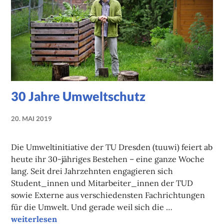
30 Jahre Umweltschutz
20. MAI 2019
NADINE
FAUST
Die Umweltinitiative der TU Dresden (tuuwi) feiert ab
heute ihr 30-jähriges Bestehen – eine ganze Woche
lang. Seit drei Jahrzehnten engagieren sich
Student_innen und Mitarbeiter_innen der TUD
sowie Externe aus verschiedensten Fachrichtungen
für die Umwelt. Und gerade weil sich die …
30 Jahre Umweltschutz
weiterlesen