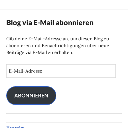
Blog via E-Mail abonnieren
Gib deine E-Mail-Adresse an, um diesen Blog zu
abonnieren und Benachrichtigungen über neue
Beiträge via E-Mail zu erhalten.
E
-
M
a
i
ABONNIEREN
l
-
A
d