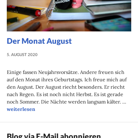
Der Monat August
5. AUGUST 2020
NADINE
FAUST
Einige fassen Neujahrsvorsätze. Andere freuen sich
auf den Monat ihres Geburtstags. Ich freue mich auf
den August. Der August riecht besonders. Er riecht
nach Regen. Es ist noch nicht Herbst. Es ist gerade
noch Sommer. Die Nächte werden langsam kälter. …
Der Monat August
weiterlesen
Blog via E-Mail abonnieren