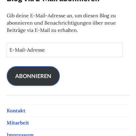
Gib deine E-Mail-Adresse an, um diesen Blog zu
abonnieren und Benachrichtigungen über neue
Beiträge via E-Mail zu erhalten.
E
-
M
a
i
ABONNIEREN
l
-
A
d
Kontakt
r
e
Mitarbeit
s
s
Impressum