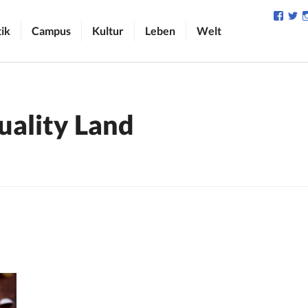
Profil
Pr
von
v
tik
Campus
Kultur
Leben
Welt
camp
C
auf
au
Face
Tw
anzei
an
uality Land