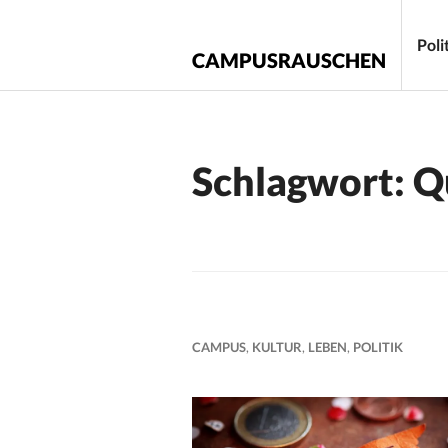
Zum
Inhalt
Poli
CAMPUSRAUSCHEN
springen
Schlagwort:
Q
CAMPUS
,
KULTUR
,
LEBEN
,
POLITIK