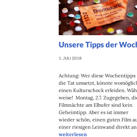
Unsere Tipps der Woc
1. JULI 2018
LUISE
MARTHA
Achtung: Wer diese Wochentipps 
ANTER
die Tat umsetzt, könnte womöglic
einen Kulturschock erleiden. Wäh
weise! Montag, 2.7. Zugegeben, di
Filmnächte am Elbufer sind kein
Geheimtipp. Aber es ist immer
wieder schön, einen guten Film a
einer riesigen Leinwand direkt a
Unsere Tipps der Woche
weiterlesen