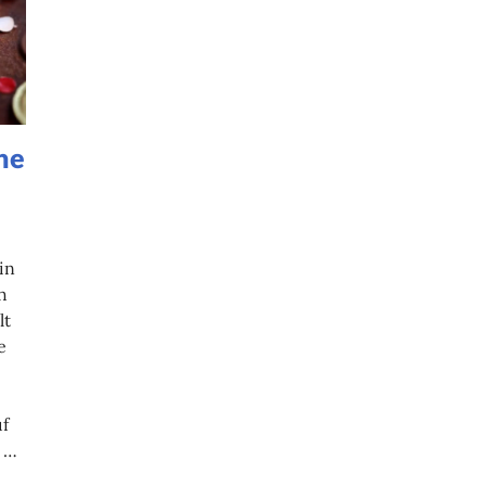
he
in
h
lt
e
uf
n …