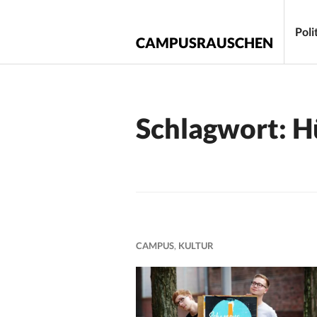
Zum
Inhalt
Poli
CAMPUSRAUSCHEN
springen
Schlagwort:
H
CAMPUS
,
KULTUR