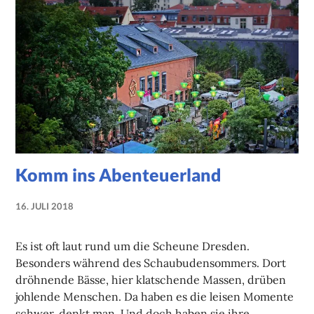
Komm ins Abenteuerland
16. JULI 2018
NADINE
FAUST
Es ist oft laut rund um die Scheune Dresden.
Besonders während des Schaubudensommers. Dort
dröhnende Bässe, hier klatschende Massen, drüben
johlende Menschen. Da haben es die leisen Momente
schwer, denkt man. Und doch haben sie ihre