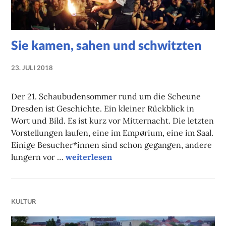
Sie kamen, sahen und schwitzten
23. JULI 2018
NADINE
FAUST
Der 21. Schaubudensommer rund um die Scheune
Dresden ist Geschichte. Ein kleiner Rückblick in
Wort und Bild. Es ist kurz vor Mitternacht. Die letzten
Vorstellungen laufen, eine im Empørium, eine im Saal.
Einige Besucher*innen sind schon gegangen, andere
Sie kamen, sahen und schwitzten
lungern vor …
weiterlesen
KULTUR