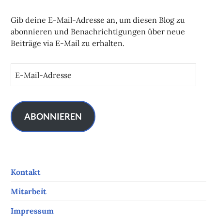
Gib deine E-Mail-Adresse an, um diesen Blog zu
abonnieren und Benachrichtigungen über neue
Beiträge via E-Mail zu erhalten.
E
-
M
a
i
ABONNIEREN
l
-
A
d
Kontakt
r
e
Mitarbeit
s
s
Impressum