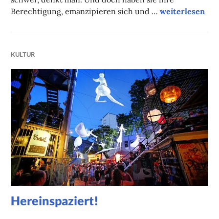
Komm ins Aben
Berechtigung, emanzipieren sich und …
weiterlesen
KULTUR
Hereinspaziert!