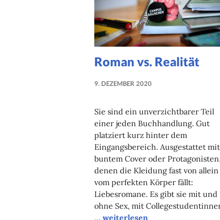
Roman vs. Realität
9. DEZEMBER 2020
NADINE
FAUST
Sie sind ein unverzichtbarer Teil
einer jeden Buchhandlung. Gut
platziert kurz hinter dem
Eingangsbereich. Ausgestattet mit
buntem Cover oder Protagonisten
denen die Kleidung fast von allein
vom perfekten Körper fällt:
Liebesromane. Es gibt sie mit und
ohne Sex, mit Collegestudentinne
Roman vs. Realität
…
weiterlesen