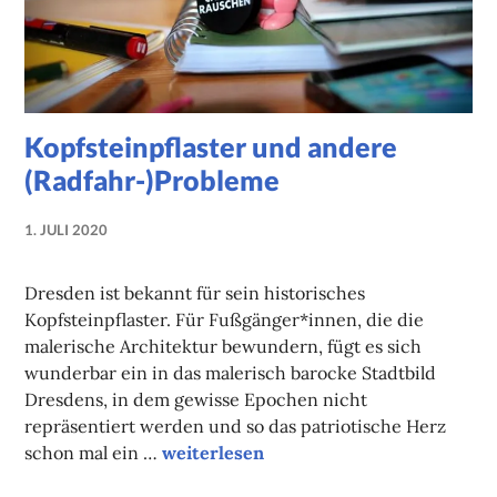
Kopfsteinpflaster und andere
(Radfahr-)Probleme
1. JULI 2020
NADINE
FAUST
Dresden ist bekannt für sein historisches
Kopfsteinpflaster. Für Fußgänger*innen, die die
malerische Architektur bewundern, fügt es sich
wunderbar ein in das malerisch barocke Stadtbild
Dresdens, in dem gewisse Epochen nicht
repräsentiert werden und so das patriotische Herz
Kopfsteinpflaster und andere (Radfah
schon mal ein …
weiterlesen